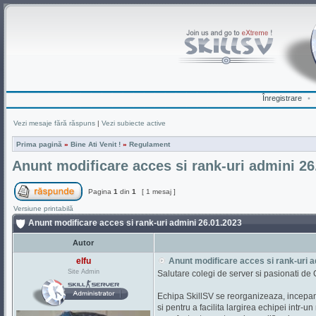
Înregistrare
•
Vezi mesaje fără răspuns
|
Vezi subiecte active
Prima pagină
»
Bine Ati Venit !
»
Regulament
Anunt modificare acces si rank-uri admini 26
Pagina
1
din
1
[ 1 mesaj ]
Versiune printabilă
Anunt modificare acces si rank-uri admini 26.01.2023
Autor
elfu
Anunt modificare acces si rank-uri a
Site Admin
Salutare colegi de server si pasionati de
Echipa SkillSV se reorganizeaza, incepand 
si pentru a facilita largirea echipei intr-un