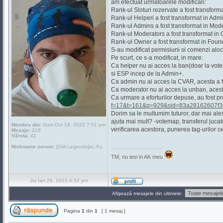
am efectuat urmatoarele modificari:
Rank-ul Sloturi rezervate a fost transforma
Rank-ul Helperi a fost transformat in Admi
Rank-ul Admins a fost transformat in Mode
Rank-ul Moderators a fost transformat in
Rank-ul Owner a fost transformat in Foun
S-au modificat permisiuni si comenzi aloca
Pe scurt, ce s-a modificat, in mare:
Ca helper nu ai acces la ban(doar la vot
si ESP incep de la Admin+.
Ca admin nu ai acces la CVAR, acesta a fo
Ca moderator nu ai acces la unban, acesta
Ca urmare a eforturilor depuse, au fost pro
f=17&t=161&p=929&sid=83a28162607f3
Dorim sa le multumim tuturor, dar mai ales
ajuta mai mult? -votemap, transferul jucat
Membru din:
Dum Oct 16, 2022 7:51 pm
verificarea acestora, punerea tag-urilor ce
Mesaje:
218
Vârsta:
41
_________________
Nickname server:
[Old-Legends]eL-Fu
TM, nu iesi in AK meu
Joi Ian 26, 2023 4:52 pm
Afişează mesajele din ultimele:
Pagina
1
din
1
[ 1 mesaj ]