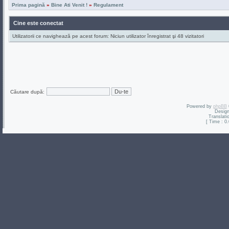
Prima pagină
»
Bine Ati Venit !
»
Regulament
Cine este conectat
Utilizatorii ce navighează pe acest forum: Niciun utilizator înregistrat şi 48 vizitatori
Căutare după:
Powered by
phpBB
Desig
Translati
[ Time : 0.