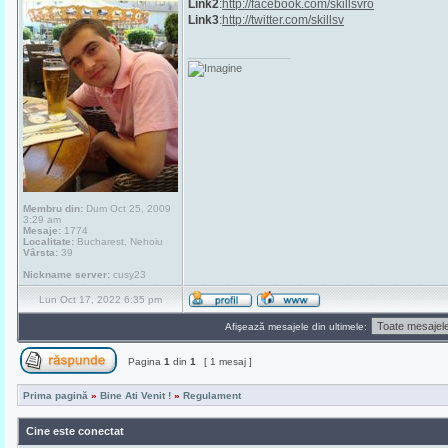
Link2
:
http://facebook.com/skillsvro
Link3
:
http://twitter.com/skillsv
_________________
Membru din:
Dum Oct 25, 2009
3:29 am
Mesaje:
1774
Localitate:
Bucharest, Nehoiu
Vârsta:
39
Nickname server:
cusy23
Lun Oct 17, 2022 6:35 pm
Afişează mesajele din ultimele:
Pagina
1
din
1
[ 1 mesaj ]
Prima pagină
»
Bine Ati Venit !
»
Regulament
Cine este conectat