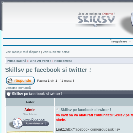
Înregistrare
•
Vezi mesaje fără răspuns
|
Vezi subiecte active
Prima pagină
»
Bine Ati Venit !
»
Regulament
Skillsv pe facebook si twitter !
Pagina
1
din
1
[ 1 mesaj ]
Versiune printabilă
Skillsv pe facebook si twitter !
Autor
Admin
Skillsv pe facebook si twitter !
Site Admin
Va invit sa va alaturati comunitatii Skillsv pe f
altele.
Link1
:
http://facebook.com/groups/skillsv