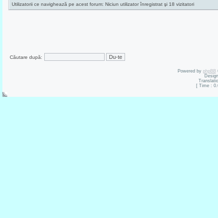
Utilizatorii ce navighează pe acest forum: Niciun utilizator înregistrat şi 18 vizitatori
Căutare după:
Powered by
phpBB
Desig
Translati
[ Time : 0.