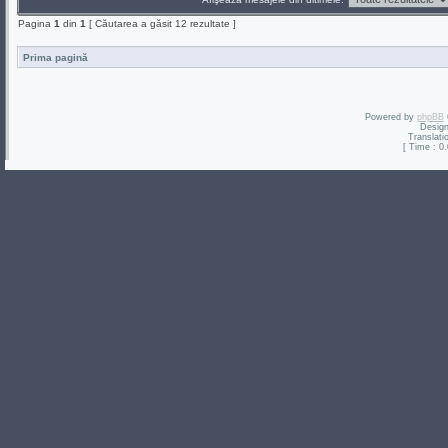
Pagina
1
din
1
[ Căutarea a găsit 12 rezultate ]
Prima pagină
Powered by
phpBB
Desig
Translati
[ Time : 0.