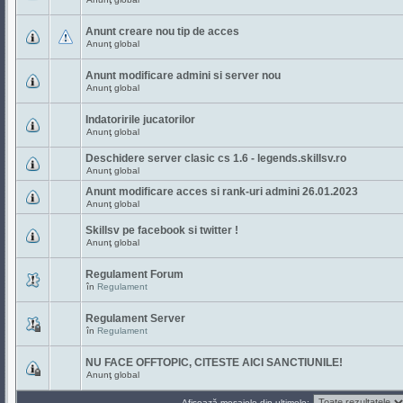
Anunt creare nou tip de acces
Anunţ global
Anunt modificare admini si server nou
Anunţ global
Indatoririle jucatorilor
Anunţ global
Deschidere server clasic cs 1.6 - legends.skillsv.ro
Anunţ global
Anunt modificare acces si rank-uri admini 26.01.2023
Anunţ global
Skillsv pe facebook si twitter !
Anunţ global
Regulament Forum
în
Regulament
Regulament Server
în
Regulament
NU FACE OFFTOPIC, CITESTE AICI SANCTIUNILE!
Anunţ global
Afişează mesajele din ultimele: