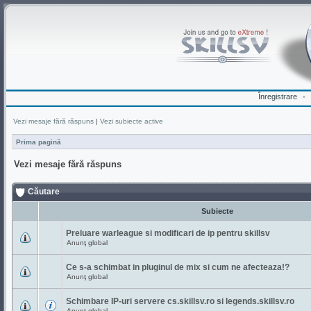
Înregistrare
•
Vezi mesaje fără răspuns
|
Vezi subiecte active
Prima pagină
Vezi mesaje fără răspuns
Căutare
Subiecte
Preluare warleague si modificari de ip pentru skillsv
Anunţ global
Ce s-a schimbat in pluginul de mix si cum ne afecteaza!?
Anunţ global
Schimbare IP-uri servere cs.skillsv.ro si legends.skillsv.ro
Anunţ global