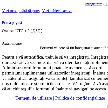
Înregistrare
•
Vezi mesaje fără răspuns
|
Vezi subiecte active
Prima pagină
Ora este UTC + 2 [
DST
]
Autentificare
Forumul vă cere să fiţi înregistrat şi autentif
Pentru a vă autentifica, trebuie să vă înregistraţi. Înregistr
durează câteva secunde, dar vă va oferi facilităţi supliment
Administratorul forumului poate de asemenea să acorde
permisiuni suplimentare utilizatorilor înregistraţi. Înainte 
vă autentifica, asiguraţi-vă că sunteţi familiarizat cu terme
noştri de folosire şi politicile asociate. Vă rugăm să vă asi
că aţi citit regulile forumului înainte să navigaţi pe acesta.
Termeni de utilizare
|
Politica de confidenţialitate