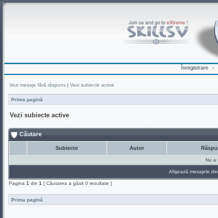
Înregistrare
•
Vezi mesaje fără răspuns
|
Vezi subiecte active
Prima pagină
Vezi subiecte active
Căutare
Subiecte
Autor
Răspu
Nu a f
Afişează mesajele din 
Pagina
1
din
1
[ Căutarea a găsit 0 rezultate ]
Prima pagină