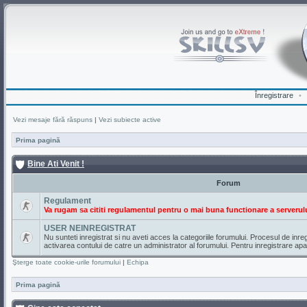
Înregistrare
•
Vezi mesaje fără răspuns
|
Vezi subiecte active
Prima pagină
Bine Ati Venit !
Forum
Regulament
Va rugam sa cititi regulamentul pentru o mai buna functionare a serverulu
USER NEINREGISTRAT
Nu sunteti inregistrat si nu aveti acces la categoriile forumului. Procesul de inr
activarea contului de catre un administrator al forumului. Pentru inregistrare ap
Şterge toate cookie-urile forumului
|
Echipa
Prima pagină