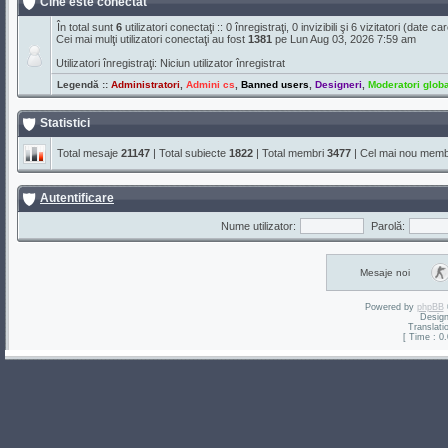
Cine este conectat
În total sunt
6
utilizatori conectaţi :: 0 înregistraţi, 0 invizibili şi 6 vizitatori (date 
Cei mai mulţi utilizatori conectaţi au fost
1381
pe Lun Aug 03, 2026 7:59 am
Utilizatori înregistraţi: Niciun utilizator înregistrat
Legendă ::
Administratori
,
Admini cs
,
Banned users
,
Designeri
,
Moderatori globa
Statistici
Total mesaje
21147
| Total subiecte
1822
| Total membri
3477
| Cel mai nou mem
Autentificare
Nume utilizator:
Parolă:
Mesaje noi
Powered by
phpBB
Desig
Translati
[ Time : 0.