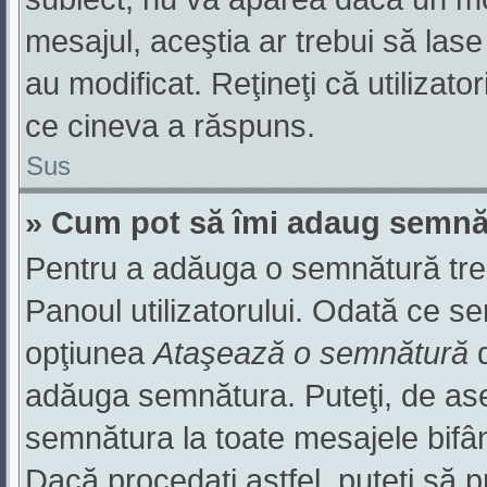
mesajul, aceştia ar trebui să las
au modificat. Reţineţi că utilizat
ce cineva a răspuns.
Sus
» Cum pot să îmi adaug semnă
Pentru a adăuga o semnătură trebu
Panoul utilizatorului. Odată ce se
opţiunea
Ataşează o semnătură
d
adăuga semnătura. Puteţi, de a
semnătura la toate mesajele bifâ
Dacă procedaţi astfel, puteţi să 