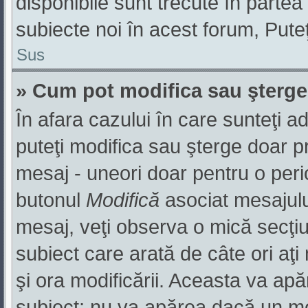
disponibile sunt trecute în partea
subiecte noi în acest forum, Puteţ
Sus
» Cum pot modifica sau şterg
În afara cazului în care sunteţi a
puteţi modifica sau şterge doar pr
mesaj - uneori doar pentru o per
butonul
Modifică
asociat mesajulu
mesaj, veţi observa o mică secţiu
subiect care arată de câte ori aţ
şi ora modificării. Aceasta va ap
subiect; nu va apărea dacă un mo