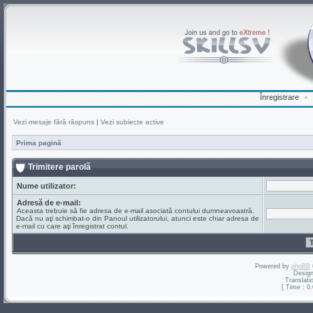
Înregistrare
•
Vezi mesaje fără răspuns
|
Vezi subiecte active
Prima pagină
Trimitere parolă
Nume utilizator:
Adresă de e-mail:
Aceasta trebuie să fie adresa de e-mail asociată contului dumneavoastră.
Dacă nu aţi schimbat-o din Panoul utilizatorului, atunci este chiar adresa de
e-mail cu care aţi înregistrat contul.
Powered by
phpBB
Desig
Translati
[ Time : 0.