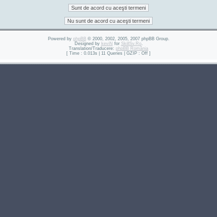
Powered by
phpBB
© 2000, 2002, 2005, 2007 phpBB Group.
Designed by
keviN
for
SkillSv.Ro
.
Translation/Traducere:
phpBB România
[ Time : 0.013s | 11 Queries | GZIP : Off ]