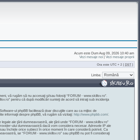
Acum este Dum Aug 09, 2026 10:40 am
Vezi mesaje noi
|
Vezi mesaje proprii
Ora este UTC + 2 [
DST
]
Limba:
rmeni, vă rugăm să nu accesaţi şi/sau folosiţi “FORUM - www.skillsv.ro”.
sv.ro” pentru că după modificări sunteţi de acord să intraţi sub incidenţa
 Software-ul phpBB facilitează doar discuţiile care au ca mijloc de
lte informaţii despre phpBB, vă rugăm să vizitaţi:
http://www.phpbb.com/
.
le legale ale ţării dumneavoastră, ale ţării unde “FORUM - www.skillsv.ro”
ce-Provider-ului dumneavoastră dacă vom considera necesar. Adresele IP ale
 sau închide orice subiect în orice moment în care consideră potrivit. Ca
dumneavoastră, iar “FORUM - www.skillsv.ro” sau phpBB nu pot fi consideraţi