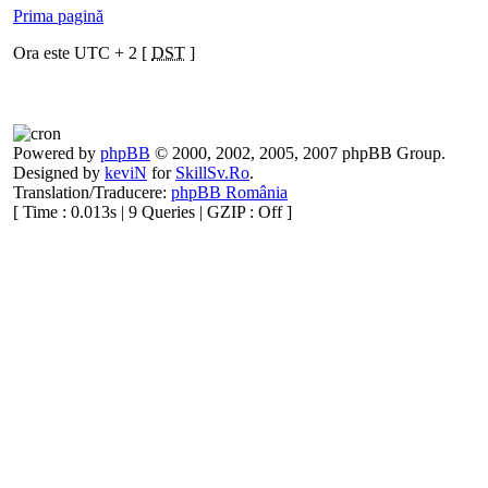
Prima pagină
Ora este UTC + 2 [
DST
]
Powered by
phpBB
© 2000, 2002, 2005, 2007 phpBB Group.
Designed by
keviN
for
SkillSv.Ro
.
Translation/Traducere:
phpBB România
[ Time : 0.013s | 9 Queries | GZIP : Off ]