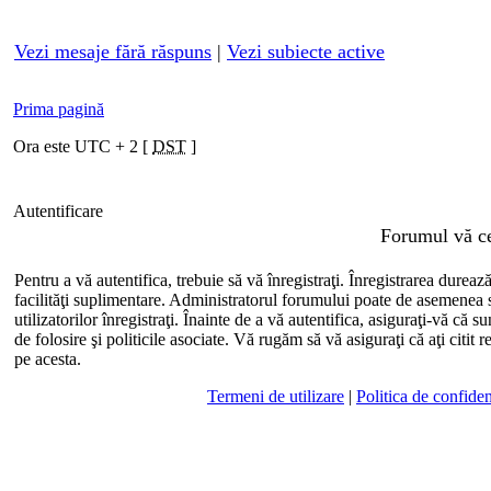
Vezi mesaje fără răspuns
|
Vezi subiecte active
Prima pagină
Ora este UTC + 2 [
DST
]
Autentificare
Forumul vă cer
Pentru a vă autentifica, trebuie să vă înregistraţi. Înregistrarea durea
facilităţi suplimentare. Administratorul forumului poate de asemenea
utilizatorilor înregistraţi. Înainte de a vă autentifica, asiguraţi-vă că su
de folosire şi politicile asociate. Vă rugăm să vă asiguraţi că aţi citit 
pe acesta.
Termeni de utilizare
|
Politica de confiden