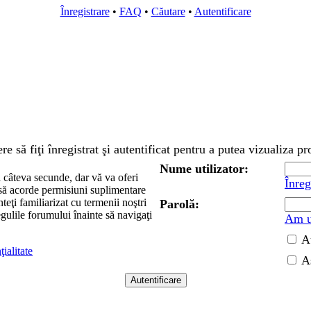
Înregistrare
•
FAQ
•
Căutare
•
Autentificare
e să fiţi înregistrat şi autentificat pentru a putea vizualiza pr
Nume utilizator:
ză câteva secunde, dar vă va oferi
Înreg
 să acorde permisiuni suplimentare
nteţi familiarizat cu termenii noştri
Parolă:
regulile forumului înainte să navigaţi
Am ui
A
ţialitate
A