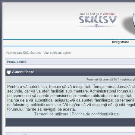
Înregistrare
•
Vezi mesaje fără răspuns
|
Vezi subiecte active
Prima pagină
Autentificare
Forumul vă cere să fiţi înregistrat ş
Pentru a vă autentifica, trebuie să vă înregistraţi. Înregistrarea durează 
secunde, dar vă va oferi facilităţi suplimentare. Administratorul forumului
de asemenea să acorde permisiuni suplimentare utilizatorilor înregistraţi.
Înainte de a vă autentifica, asiguraţi-vă că sunteţi familiarizat cu termenii
de folosire şi politicile asociate. Vă rugăm să vă asiguraţi că aţi citit regul
forumului înainte să navigaţi pe acesta.
Termeni de utilizare
|
Politica de confidenţialitate